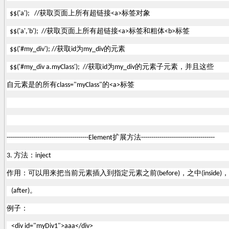
获取页面上所有超链接
标签对象
$$('a'); //
<a>
获取页面上所有超链接
标签和粗体
标签
$$('a','b'); //
<a>
<b>
获取
为
的元素
$$('#my_div'); //
id
my_div
获取
为
的元素子元素，并且这些
$$('#my_div a.myClass'); //
id
my_div
自元素是的所有
的
标签
class="myClass"
<a>
扩展方法
----------------------------------------Element
------------------------------------
方法：
3.
inject
作用：可以用来把当前元素插入到指定元素之前
，之中
，
(before)
(inside)
(after)。
例子：
<div id="myDiv1">aaa</div>