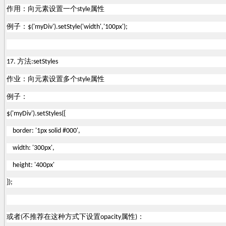
作用：向元素设置一个
属性
style
例子：
$('myDiv').setStyle('width','100px');
方法
17.
:setStyles
作业：向元素设置多个
属性
style
例子：
$('myDiv').setStyles({
border: '1px solid #000',
width: '300px',
height: '400px'
});
或者
不推荐在这种方式下设置
属性
：
(
opacity
)