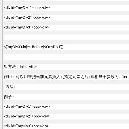
<div id="myDiv1">aaa</div>
<div id="myDiv2">bbb</div>
<div id="myDiv3">ccc</div>
$('myDiv3').injectBefore($('myDiv1'));
方法：
5.
injectAfter
作用：可以用来把当前元素插入到指定元素之后
即相当于参数为
(
'after'
方法
)
例子：
<div id="myDiv1">aaa</div>
<div id="myDiv2">bbb</div>
<div id="myDiv3">ccc</div>