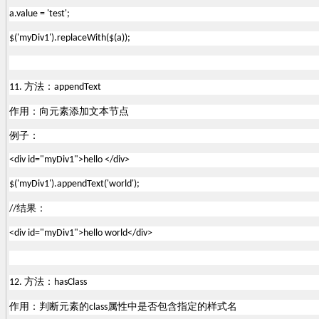
a.value = 'test';
$('myDiv1').replaceWith($(a));
方法：
11.
appendText
作用：向元素添加文本节点
例子：
<div id="myDiv1">hello </div>
$('myDiv1').appendText('world');
结果：
//
<div id="myDiv1">hello world</div>
方法：
12.
hasClass
作用：判断元素的
属性中是否包含指定的样式名
class