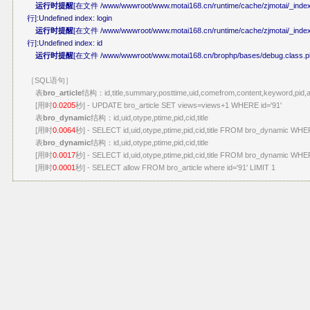
运行时提醒
[在文件 /www/wwwroot/www.motai168.cn/runtime/cache/zjmotai/_index
行]:Undefined index: login
运行时提醒
[在文件 /www/wwwroot/www.motai168.cn/runtime/cache/zjmotai/_index
行]:Undefined index: id
运行时提醒
[在文件 /www/wwwroot/www.motai168.cn/brophp/bases/debug.class.ph
［SQL语句］
表
bro_article
结构：id,title,summary,posttime,uid,comefrom,content,keyword,pid,a
[用时
0.0205
秒] - UPDATE bro_article SET views=views+1 WHERE id='91'
表
bro_dynamic
结构：id,uid,otype,ptime,pid,cid,title
[用时
0.0064
秒] - SELECT id,uid,otype,ptime,pid,cid,title FROM bro_dynamic WHER
表
bro_dynamic
结构：id,uid,otype,ptime,pid,cid,title
[用时
0.0017
秒] - SELECT id,uid,otype,ptime,pid,cid,title FROM bro_dynamic WHER
[用时
0.0001
秒] - SELECT allow FROM bro_article where id='91' LIMIT 1