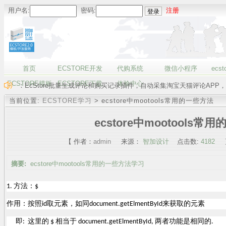
用户名:
密码:
注册
首页
ECSTORE开发
代购系统
微信小程序
ecst
ECSTORE模板
ECSTORE下载
体验中心
：EcStore批量生成评论和购买记录插件，自动采集淘宝天猫评论APP，
当前位置:
ECSTORE学习
> ecstore中mootools常用的一些方法
ecstore中mootools常
【 作者：
admin
来源：
智加设计
点击数:
4182
更
摘要:
ecstore中mootools常用的一些方法学习
方法：
1.
$
作用：按照
取元素，如同
来获取的元素
id
document.getElmentById
即
这里的
相当于
两者功能是相同的
:
$
document.getElmentById,
.