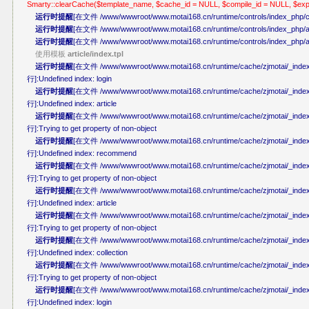
Smarty::clearCache($template_name, $cache_id = NULL, $compile_id = NULL, $ex
运行时提醒
[在文件 /www/wwwroot/www.motai168.cn/runtime/controls/index_php/co
运行时提醒
[在文件 /www/wwwroot/www.motai168.cn/runtime/controls/index_php/art
运行时提醒
[在文件 /www/wwwroot/www.motai168.cn/runtime/controls/index_php/art
使用模板
article/index.tpl
运行时提醒
[在文件 /www/wwwroot/www.motai168.cn/runtime/cache/zjmotai/_index
行]:Undefined index: login
运行时提醒
[在文件 /www/wwwroot/www.motai168.cn/runtime/cache/zjmotai/_index
行]:Undefined index: article
运行时提醒
[在文件 /www/wwwroot/www.motai168.cn/runtime/cache/zjmotai/_index
行]:Trying to get property of non-object
运行时提醒
[在文件 /www/wwwroot/www.motai168.cn/runtime/cache/zjmotai/_index
行]:Undefined index: recommend
运行时提醒
[在文件 /www/wwwroot/www.motai168.cn/runtime/cache/zjmotai/_index
行]:Trying to get property of non-object
运行时提醒
[在文件 /www/wwwroot/www.motai168.cn/runtime/cache/zjmotai/_index
行]:Undefined index: article
运行时提醒
[在文件 /www/wwwroot/www.motai168.cn/runtime/cache/zjmotai/_index
行]:Trying to get property of non-object
运行时提醒
[在文件 /www/wwwroot/www.motai168.cn/runtime/cache/zjmotai/_index
行]:Undefined index: collection
运行时提醒
[在文件 /www/wwwroot/www.motai168.cn/runtime/cache/zjmotai/_index
行]:Trying to get property of non-object
运行时提醒
[在文件 /www/wwwroot/www.motai168.cn/runtime/cache/zjmotai/_index
行]:Undefined index: login