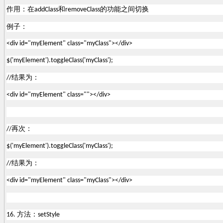
作用：在
和
的功能之间切换
addClass
removeClass
例子：
<div id="myElement" class="myClass"></div>
$('myElement').toggleClass('myClass');
结果为：
//
<div id="myElement" class=""></div>
再次：
//
$('myElement').toggleClass('myClass');
结果为：
//
<div id="myElement" class="myClass"></div>
方法：
16.
setStyle