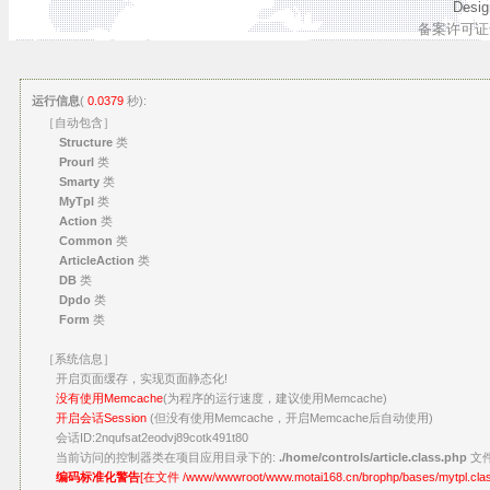
Desi
备案许可证号
运行信息
(
0.0379
秒):
［自动包含］
Structure
类
Prourl
类
Smarty
类
MyTpl
类
Action
类
Common
类
ArticleAction
类
DB
类
Dpdo
类
Form
类
［系统信息］
开启页面缓存，实现页面静态化!
没有使用Memcache
(为程序的运行速度，建议使用Memcache)
开启会话Session
(但没有使用Memcache，开启Memcache后自动使用)
会话ID:2nqufsat2eodvj89cotk491t80
当前访问的控制器类在项目应用目录下的:
./home/controls/article.class.php
文
编码标准化警告
[在文件 /www/wwwroot/www.motai168.cn/brophp/bases/mytpl.class.p