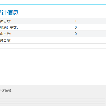
92
来解答。