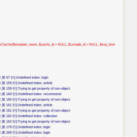
arCache($template_name, $cache_id = NULL, $compile_id = NULL, $exp_time
第 67 行]:Undefined index: login
 159 行]:Undefined index: article
159 行]:Trying to get property of non-object
中,第 160 行]:Undefined index: recommend
160 行]:Trying to get property of non-object
 161 行]:Undefined index: article
161 行]:Trying to get property of non-object
 162 行]:Undefined index: collection
162 行]:Trying to get property of non-object
第 179 行]:Undefined index: login
第 269 行]:Undefined index: login