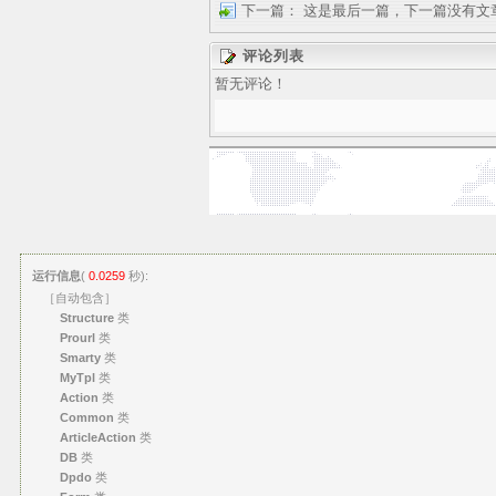
下一篇：
这是最后一篇，下一篇没有文
评论列表
暂无评论！
运行信息
(
0.0259
秒):
［自动包含］
Structure
类
Prourl
类
Smarty
类
MyTpl
类
Action
类
Common
类
ArticleAction
类
DB
类
Dpdo
类