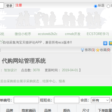
注册
标题
系统
微信小程序
ecstoreb2b2c
crmeb开发
ECSTORE学习
中心
bbc
，自动采集淘宝天猫评论APP，兼容所有ecs版本!!
统
推荐
(
1
)
收藏
(
0
)
代购网站管理系统
：
智加设计
点击数:
3078
更新时间：
2019-04-01
】
后台采购前台展示采购状态，结算中心。报表