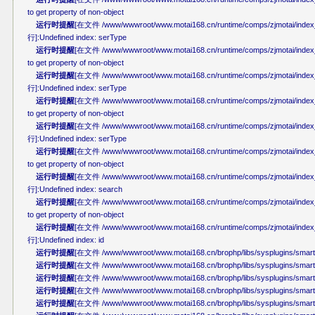
to get property of non-object
运行时提醒
[在文件 /www/wwwroot/www.motai168.cn/runtime/comps/zjmotai/index_
行]:Undefined index: serType
运行时提醒
[在文件 /www/wwwroot/www.motai168.cn/runtime/comps/zjmotai/index_
to get property of non-object
运行时提醒
[在文件 /www/wwwroot/www.motai168.cn/runtime/comps/zjmotai/index_
行]:Undefined index: serType
运行时提醒
[在文件 /www/wwwroot/www.motai168.cn/runtime/comps/zjmotai/index_
to get property of non-object
运行时提醒
[在文件 /www/wwwroot/www.motai168.cn/runtime/comps/zjmotai/index_
行]:Undefined index: serType
运行时提醒
[在文件 /www/wwwroot/www.motai168.cn/runtime/comps/zjmotai/index_
to get property of non-object
运行时提醒
[在文件 /www/wwwroot/www.motai168.cn/runtime/comps/zjmotai/index_
行]:Undefined index: search
运行时提醒
[在文件 /www/wwwroot/www.motai168.cn/runtime/comps/zjmotai/index_
to get property of non-object
运行时提醒
[在文件 /www/wwwroot/www.motai168.cn/runtime/comps/zjmotai/index_
行]:Undefined index: id
运行时提醒
[在文件 /www/wwwroot/www.motai168.cn/brophp/libs/sysplugins/smarty_i
运行时提醒
[在文件 /www/wwwroot/www.motai168.cn/brophp/libs/sysplugins/smarty_
运行时提醒
[在文件 /www/wwwroot/www.motai168.cn/brophp/libs/sysplugins/smarty_i
运行时提醒
[在文件 /www/wwwroot/www.motai168.cn/brophp/libs/sysplugins/smarty_i
运行时提醒
[在文件 /www/wwwroot/www.motai168.cn/brophp/libs/sysplugins/smarty_i