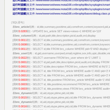
运行时提醒
[在文件 /www/wwwroot/www.motai168.cn/brophp/libs/sysplugins/smarty_i
运行时提醒
[在文件 /www/wwwroot/www.motai168.cn/brophp/libs/sysplugins/smarty_i
运行时提醒
[在文件 /www/wwwroot/www.motai168.cn/brophp/libs/sysplugins/smarty_i
运行时提醒
[在文件 /www/wwwroot/www.motai168.cn/brophp/bases/debug.class.ph
［SQL语句］
表
bro_article
结构：id,title,summary,posttime,uid,comefrom,content,keyword,pid,a
[用时
0.0283
秒] - UPDATE bro_article SET views=views+1 WHERE id='119'
表
bro_column
结构：id,pid,path,title,description,picid,audit,ord,display
[用时
0.0011
秒] - SELECT id,title,summary,posttime,uid,comefrom,content,keyword
[用时
0.0008
秒] - SELECT id,title,summary,posttime,uid,comefrom,content,keyword
[用时
0.0011
秒] - SELECT id,title FROM bro_column WHERE pid='0' AND display=
表
bro_user
结构：id,gid,username,userpwd,email,regtime,sex,info,upic,disable,vi
[用时
0.0022
秒] - SELECT username FROM bro_user where id='1' LIMIT 1
[用时
0.0001
秒] - SELECT id,pid,path,title,description,picid,audit,ord,display FRO
[用时
0.0001
秒] - SELECT id,title,description FROM bro_column WHERE id IN('0',
[用时
0.0011
秒] - SELECT id, title FROM bro_article WHERE audit='1' AND pid='2
[用时
0.0001
秒] - SELECT id, title FROM bro_article WHERE audit='1' AND pid='2'
[用时
0.0003
秒] - SELECT id, title,posttime FROM bro_article WHERE audit='1' A
[用时
0.0003
秒] - SELECT id, title,posttime,recommend FROM bro_article WHER
[用时
0.0003
秒] - SELECT id, title,posttime,views FROM bro_article WHERE audi
表
bro_dynamic
结构：id,uid,otype,ptime,pid,cid,title
[用时
0.0015
秒] - SELECT id,uid,otype,ptime,pid,cid,title FROM bro_dynamic WHER
表
bro_dynamic
结构：id,uid,otype,ptime,pid,cid,title
[用时
0.0016
秒] - SELECT id,uid,otype,ptime,pid,cid,title FROM bro_dynamic WHER