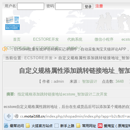
用户名:
密码:
注册
首页
ECSTORE开发
代购系统
微信小程序
ecst
ECSTORE模板
ECSTORE下载
体验中心
：EcStore批量生成评论和购买记录插件，自动采集淘宝天猫评论APP，
当前位置:
ECSTORE开发
> 自定义规格属性添加跳转链接地址_智加设计
自定义规格属性添加跳转链接地址_智加设
【 作者：
admin
来源：
智加设计
点击数:
3448
更
摘要:
指定规格添加跳转链接地址ecstore_智加设计二次开发
ecstore自定义规格属性跳转地址，后台在生成货品后可以添加某个规格的