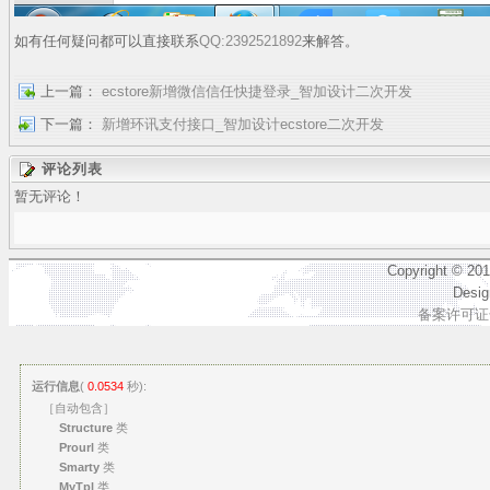
如有任何疑问都可以直接联系
QQ:2392521892
来解答。
上一篇：
ecstore新增微信信任快捷登录_智加设计二次开发
下一篇：
新增环讯支付接口_智加设计ecstore二次开发
评论列表
暂无评论！
Copyright © 20
Desi
备案许可证号
运行信息
(
0.0534
秒):
［自动包含］
Structure
类
Prourl
类
Smarty
类
MyTpl
类