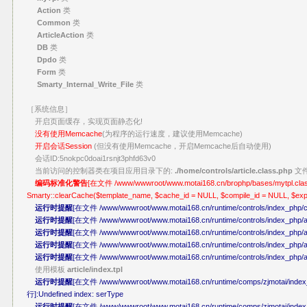
Action
类
Common
类
ArticleAction
类
DB
类
Dpdo
类
Form
类
Smarty_Internal_Write_File
类
［系统信息］
开启页面缓存，实现页面静态化!
没有使用Memcache
(为程序的运行速度，建议使用Memcache)
开启会话Session
(但没有使用Memcache，开启Memcache后自动使用)
会话ID:5nokpc0doai1rsnjt3phfd63v0
当前访问的控制器类在项目应用目录下的:
./home/controls/article.class.php
文
编码标准化警告
[在文件 /www/wwwroot/www.motai168.cn/brophp/bases/mytpl.class.p
Smarty::clearCache($template_name, $cache_id = NULL, $compile_id = NULL, $ex
运行时提醒
[在文件 /www/wwwroot/www.motai168.cn/runtime/controls/index_php/co
运行时提醒
[在文件 /www/wwwroot/www.motai168.cn/runtime/controls/index_php/art
运行时提醒
[在文件 /www/wwwroot/www.motai168.cn/runtime/controls/index_php/arti
运行时提醒
[在文件 /www/wwwroot/www.motai168.cn/runtime/controls/index_php/art
运行时提醒
[在文件 /www/wwwroot/www.motai168.cn/runtime/controls/index_php/art
使用模板
article/index.tpl
运行时提醒
[在文件 /www/wwwroot/www.motai168.cn/runtime/comps/zjmotai/index_
行]:Undefined index: serType
运行时提醒
[在文件 /www/wwwroot/www.motai168.cn/runtime/comps/zjmotai/index_